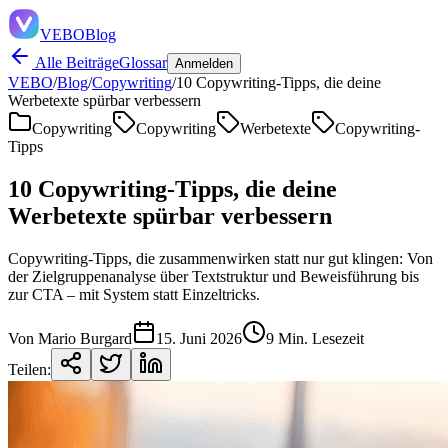
VEBO
Blog
Alle Beiträge
Glossar
Anmelden
VEBO
/
Blog
/
Copywriting
/
10 Copywriting-Tipps, die deine
Werbetexte spürbar verbessern
Copywriting
Copywriting
Werbetexte
Copywriting-
Tipps
10 Copywriting-Tipps, die deine
Werbetexte spürbar verbessern
Copywriting-Tipps, die zusammenwirken statt nur gut klingen: Von
der Zielgruppenanalyse über Textstruktur und Beweisführung bis
zur CTA – mit System statt Einzeltricks.
Von Mario Burgard
15. Juni 2026
9 Min. Lesezeit
Teilen: