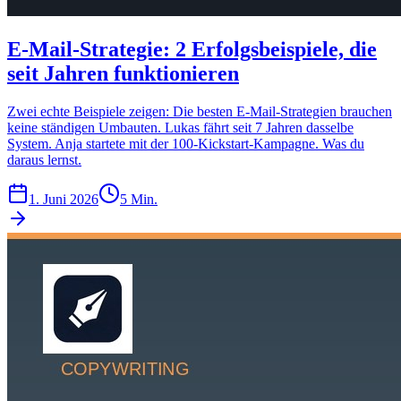
E-Mail-Strategie: 2 Erfolgsbeispiele, die
seit Jahren funktionieren
Zwei echte Beispiele zeigen: Die besten E-Mail-Strategien brauchen
keine ständigen Umbauten. Lukas fährt seit 7 Jahren dasselbe
System. Anja startete mit der 100-Kickstart-Kampagne. Was du
daraus lernst.
1. Juni 2026
5 Min.