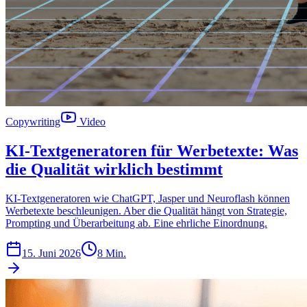
Copywriting
Video
KI-Textgeneratoren für Werbetexte: Was
die Qualität wirklich bestimmt
KI-Textgeneratoren wie ChatGPT, Jasper und Neuroflash können
Werbetexte beschleunigen. Aber die Qualität hängt von Strategie,
Prompting und Überarbeitung ab. Eine ehrliche Einordnung.
15. Juni 2026
8 Min.