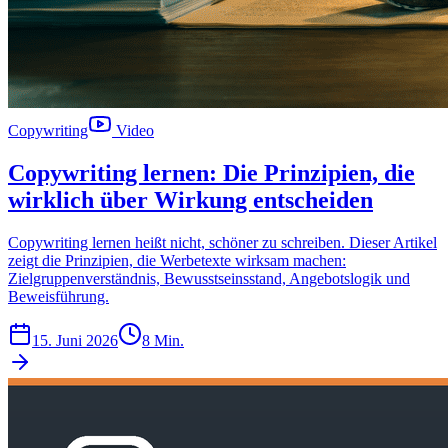
Copywriting
Video
Copywriting lernen: Die Prinzipien, die
wirklich über Wirkung entscheiden
Copywriting lernen heißt nicht, schöner zu schreiben. Dieser Artikel
zeigt die Prinzipien, die Werbetexte wirksam machen:
Zielgruppenverständnis, Bewusstseinsstand, Angebotslogik und
Beweisführung.
15. Juni 2026
8 Min.