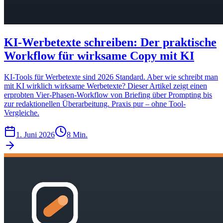
KI-Werbetexte schreiben: Der praktische
Workflow für wirksame Copy mit KI
KI-Tools für Werbetexte sind 2026 Standard. Aber wie schreibt man
mit KI wirklich wirksame Werbetexte? Dieser Artikel zeigt einen
erprobten Vier-Phasen-Workflow von Briefing über Prompting bis
zur redaktionellen Überarbeitung. Praxis pur – ohne Tool-
Vergleiche.
1. Juni 2026
8 Min.