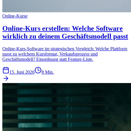
Online-Kurse
Online-Kurs erstellen: Welche Software
wirklich zu deinem Geschäftsmodell passt
Online-Kurs-Software im strategischen Vergleich: Welche Plattform
passt zu welchem Kursformat, Verkaufsprozess und
Geschäftsmodell? Einordnung statt Feature-Liste.
15. Juni 2026
8 Min.