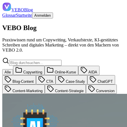
VEBO
Blog
Glossar
Startseite
Anmelden
VEBO Blog
Praxiswissen rund um Copywriting, Verkaufstexte, KI-gestütztes
Schreiben und digitales Marketing – direkt von den Machern von
VEBO 2.0.
Alle
Copywriting
Online-Kurse
AIDA
Blog-Content
CTA
Case-Study
ChatGPT
Content-Marketing
Content-Strategie
Conversion