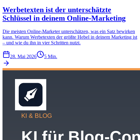
Werbetexten ist der unterschätzte
Schlüssel in deinem Online-Marketing
Die meisten Online-Marketer unterschätzen, was ein Satz bewirken
kann. Warum Werbetexten der größte Hebel in deinem Marketing ist
– und wie du ihn in vier Schritten nutzt.
28. Mai 2026
5 Min.