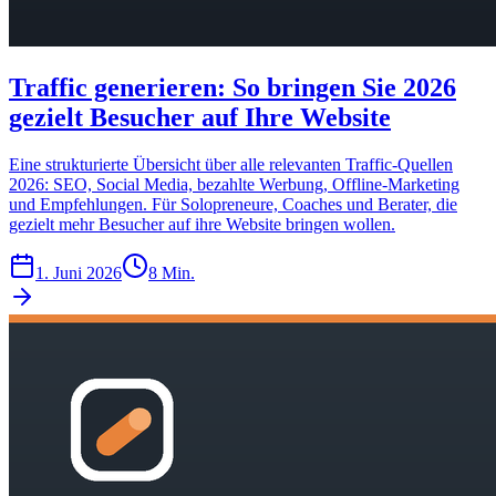
Traffic generieren: So bringen Sie 2026
gezielt Besucher auf Ihre Website
Eine strukturierte Übersicht über alle relevanten Traffic-Quellen
2026: SEO, Social Media, bezahlte Werbung, Offline-Marketing
und Empfehlungen. Für Solopreneure, Coaches und Berater, die
gezielt mehr Besucher auf ihre Website bringen wollen.
1. Juni 2026
8 Min.