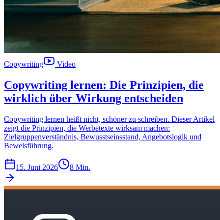
Copywriting
Video
Copywriting lernen: Die Prinzipien, die
wirklich über Wirkung entscheiden
Copywriting lernen heißt nicht, schöner zu schreiben. Dieser Artikel
zeigt die Prinzipien, die Werbetexte wirksam machen:
Zielgruppenverständnis, Bewusstseinsstand, Angebotslogik und
Beweisführung.
15. Juni 2026
8 Min.