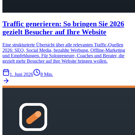
Traffic generieren: So bringen Sie 2026
gezielt Besucher auf Ihre Website
Eine strukturierte Übersicht über alle relevanten Traffic-Quellen
2026: SEO, Social Media, bezahlte Werbung, Offline-Marketing
und Empfehlungen. Für Solopreneure, Coaches und Berater, die
gezielt mehr Besucher auf ihre Website bringen wollen.
1. Juni 2026
8 Min.