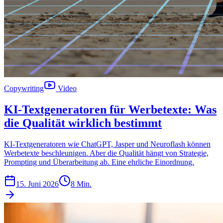
Copywriting
Video
KI-Textgeneratoren für Werbetexte: Was
die Qualität wirklich bestimmt
KI-Textgeneratoren wie ChatGPT, Jasper und Neuroflash können
Werbetexte beschleunigen. Aber die Qualität hängt von Strategie,
Prompting und Überarbeitung ab. Eine ehrliche Einordnung.
15. Juni 2026
8 Min.