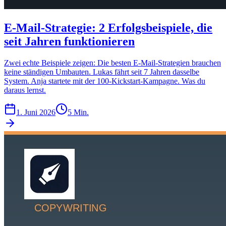
E-Mail-Strategie: 2 Erfolgsbeispiele, die
seit Jahren funktionieren
Zwei echte Beispiele zeigen: Die besten E-Mail-Strategien brauchen
keine ständigen Umbauten. Lukas fährt seit 7 Jahren dasselbe
System. Anja startete mit der 100-Kickstart-Kampagne. Was du
daraus lernst.
1. Juni 2026
5 Min.