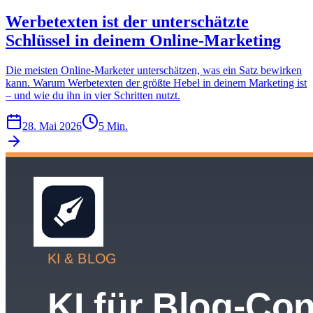
Werbetexten ist der unterschätzte
Schlüssel in deinem Online-Marketing
Die meisten Online-Marketer unterschätzen, was ein Satz bewirken
kann. Warum Werbetexten der größte Hebel in deinem Marketing ist
– und wie du ihn in vier Schritten nutzt.
28. Mai 2026
5 Min.