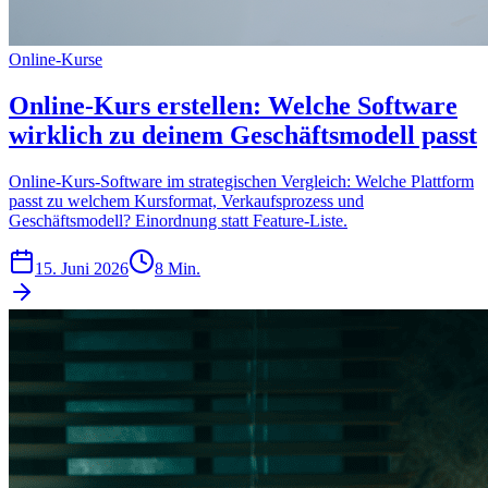
Online-Kurse
Online-Kurs erstellen: Welche Software
wirklich zu deinem Geschäftsmodell passt
Online-Kurs-Software im strategischen Vergleich: Welche Plattform
passt zu welchem Kursformat, Verkaufsprozess und
Geschäftsmodell? Einordnung statt Feature-Liste.
15. Juni 2026
8 Min.