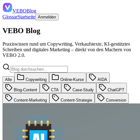
VEBO
Blog
Glossar
Startseite
Anmelden
VEBO Blog
Praxiswissen rund um Copywriting, Verkaufstexte, KI-gestütztes
Schreiben und digitales Marketing – direkt von den Machern von
VEBO 2.0.
Alle
Copywriting
Online-Kurse
AIDA
Blog-Content
CTA
Case-Study
ChatGPT
Content-Marketing
Content-Strategie
Conversion