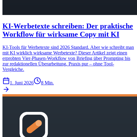
KI-Werbetexte schreiben: Der praktische
Workflow für wirksame Copy mit KI
KI-Tools für Werbetexte sind 2026 Standard. Aber wie schreibt man
mit KI wirklich wirksame Werbetexte? Dieser Artikel zeigt einen
erprobten Vier-Phasen-Workflow von Briefing über Prompting bis
zur redaktionellen Überarbeitung. Praxis pur – ohne Tool-
Vergleiche.
1. Juni 2026
8 Min.