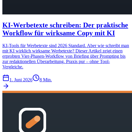
KI-Werbetexte schreiben: Der praktische
Workflow für wirksame Copy mit KI
KI-Tools für Werbetexte sind 2026 Standard. Aber wie schreibt man
mit KI wirklich wirksame Werbetexte? Dieser Artikel zeigt einen
erprobten Vier-Phasen-Workflow von Briefing über Prompting bis
zur redaktionellen Überarbeitung. Praxis pur – ohne Tool-
Vergleiche.
1. Juni 2026
8 Min.