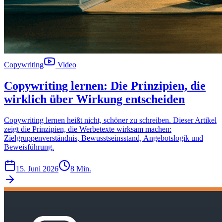
Copywriting
Video
Copywriting lernen: Die Prinzipien, die
wirklich über Wirkung entscheiden
Copywriting lernen heißt nicht, schöner zu schreiben. Dieser Artikel
zeigt die Prinzipien, die Werbetexte wirksam machen:
Zielgruppenverständnis, Bewusstseinsstand, Angebotslogik und
Beweisführung.
15. Juni 2026
8 Min.