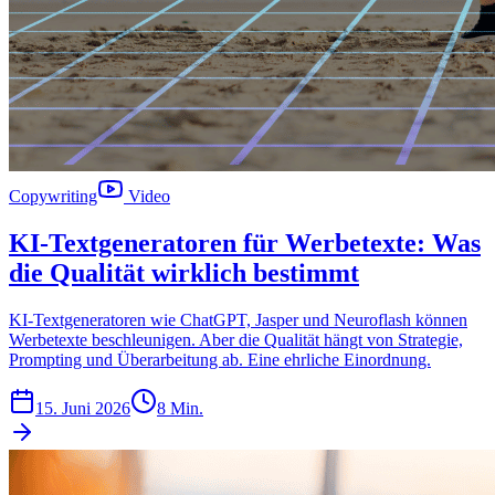
Copywriting
Video
KI-Textgeneratoren für Werbetexte: Was
die Qualität wirklich bestimmt
KI-Textgeneratoren wie ChatGPT, Jasper und Neuroflash können
Werbetexte beschleunigen. Aber die Qualität hängt von Strategie,
Prompting und Überarbeitung ab. Eine ehrliche Einordnung.
15. Juni 2026
8 Min.