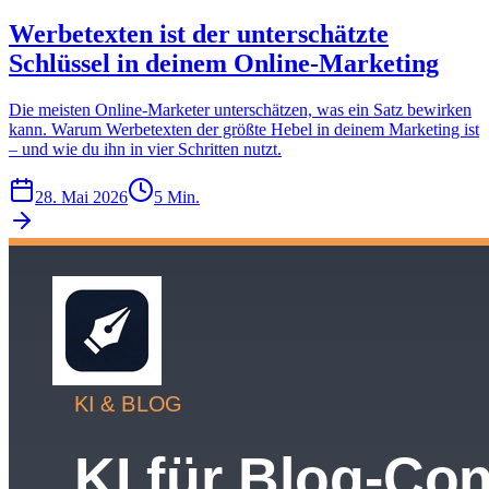
Werbetexten ist der unterschätzte
Schlüssel in deinem Online-Marketing
Die meisten Online-Marketer unterschätzen, was ein Satz bewirken
kann. Warum Werbetexten der größte Hebel in deinem Marketing ist
– und wie du ihn in vier Schritten nutzt.
28. Mai 2026
5 Min.