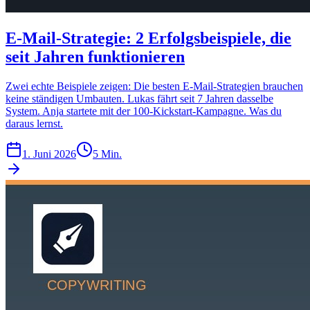
E-Mail-Strategie: 2 Erfolgsbeispiele, die
seit Jahren funktionieren
Zwei echte Beispiele zeigen: Die besten E-Mail-Strategien brauchen
keine ständigen Umbauten. Lukas fährt seit 7 Jahren dasselbe
System. Anja startete mit der 100-Kickstart-Kampagne. Was du
daraus lernst.
1. Juni 2026
5 Min.