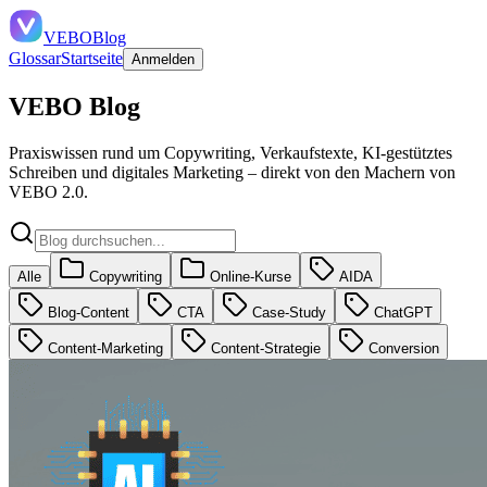
VEBO
Blog
Glossar
Startseite
Anmelden
VEBO Blog
Praxiswissen rund um Copywriting, Verkaufstexte, KI-gestütztes
Schreiben und digitales Marketing – direkt von den Machern von
VEBO 2.0.
Alle
Copywriting
Online-Kurse
AIDA
Blog-Content
CTA
Case-Study
ChatGPT
Content-Marketing
Content-Strategie
Conversion