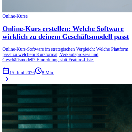
Online-Kurse
Online-Kurs erstellen: Welche Software
wirklich zu deinem Geschäftsmodell passt
Online-Kurs-Software im strategischen Vergleich: Welche Plattform
passt zu welchem Kursformat, Verkaufsprozess und
Geschäftsmodell? Einordnung statt Feature-Liste.
15. Juni 2026
8 Min.