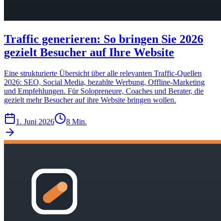
Traffic generieren: So bringen Sie 2026
gezielt Besucher auf Ihre Website
Eine strukturierte Übersicht über alle relevanten Traffic-Quellen
2026: SEO, Social Media, bezahlte Werbung, Offline-Marketing
und Empfehlungen. Für Solopreneure, Coaches und Berater, die
gezielt mehr Besucher auf ihre Website bringen wollen.
1. Juni 2026
8 Min.