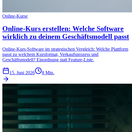
Online-Kurse
Online-Kurs erstellen: Welche Software
wirklich zu deinem Geschäftsmodell passt
Online-Kurs-Software im strategischen Vergleich: Welche Plattform
passt zu welchem Kursformat, Verkaufsprozess und
Geschäftsmodell? Einordnung statt Feature-Liste.
15. Juni 2026
8 Min.