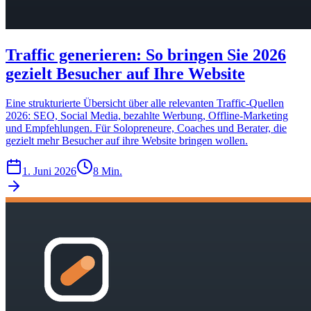
Traffic generieren: So bringen Sie 2026
gezielt Besucher auf Ihre Website
Eine strukturierte Übersicht über alle relevanten Traffic-Quellen
2026: SEO, Social Media, bezahlte Werbung, Offline-Marketing
und Empfehlungen. Für Solopreneure, Coaches und Berater, die
gezielt mehr Besucher auf ihre Website bringen wollen.
1. Juni 2026
8 Min.