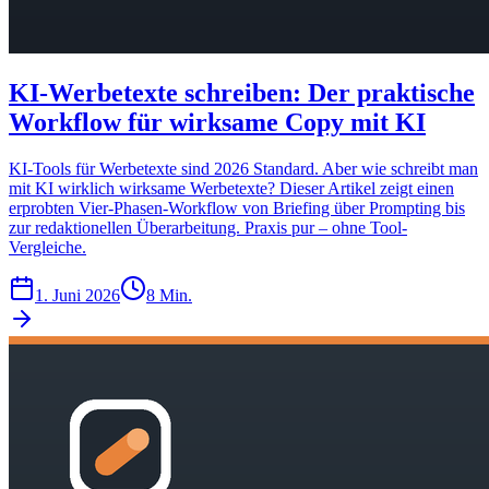
KI-Werbetexte schreiben: Der praktische
Workflow für wirksame Copy mit KI
KI-Tools für Werbetexte sind 2026 Standard. Aber wie schreibt man
mit KI wirklich wirksame Werbetexte? Dieser Artikel zeigt einen
erprobten Vier-Phasen-Workflow von Briefing über Prompting bis
zur redaktionellen Überarbeitung. Praxis pur – ohne Tool-
Vergleiche.
1. Juni 2026
8 Min.