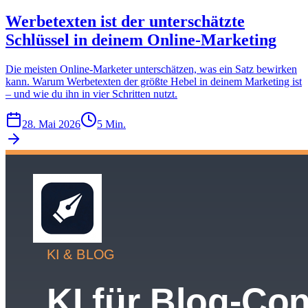
Werbetexten ist der unterschätzte
Schlüssel in deinem Online-Marketing
Die meisten Online-Marketer unterschätzen, was ein Satz bewirken
kann. Warum Werbetexten der größte Hebel in deinem Marketing ist
– und wie du ihn in vier Schritten nutzt.
28. Mai 2026
5 Min.