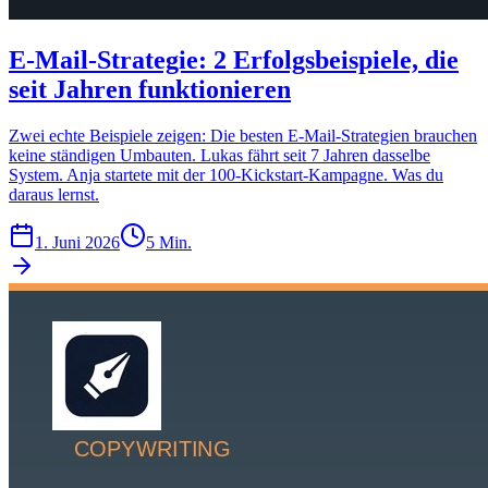
E-Mail-Strategie: 2 Erfolgsbeispiele, die
seit Jahren funktionieren
Zwei echte Beispiele zeigen: Die besten E-Mail-Strategien brauchen
keine ständigen Umbauten. Lukas fährt seit 7 Jahren dasselbe
System. Anja startete mit der 100-Kickstart-Kampagne. Was du
daraus lernst.
1. Juni 2026
5 Min.