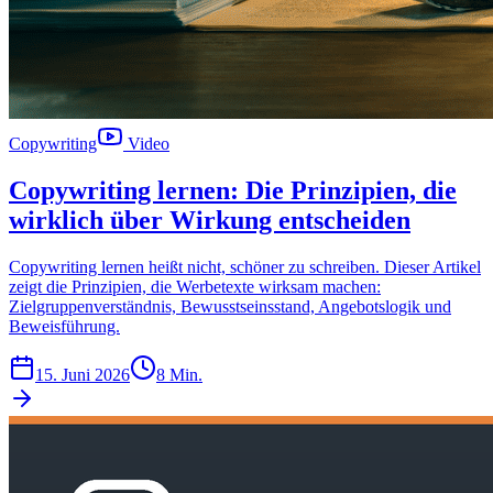
Copywriting
Video
Copywriting lernen: Die Prinzipien, die
wirklich über Wirkung entscheiden
Copywriting lernen heißt nicht, schöner zu schreiben. Dieser Artikel
zeigt die Prinzipien, die Werbetexte wirksam machen:
Zielgruppenverständnis, Bewusstseinsstand, Angebotslogik und
Beweisführung.
15. Juni 2026
8 Min.