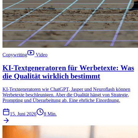
Copywriting
Video
KI-Textgeneratoren für Werbetexte: Was
die Qualität wirklich bestimmt
KI-Textgeneratoren wie ChatGPT, Jasper und Neuroflash können
Werbetexte beschleunigen. Aber die Qualität hängt von Strategie,
Prompting und Überarbeitung ab. Eine ehrliche Einordnung.
15. Juni 2026
8 Min.