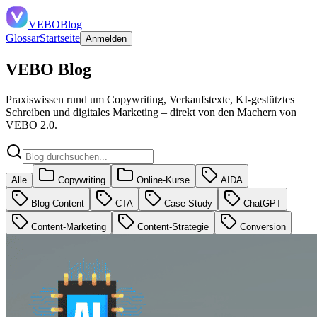
VEBO
Blog
Glossar
Startseite
Anmelden
VEBO Blog
Praxiswissen rund um Copywriting, Verkaufstexte, KI-gestütztes
Schreiben und digitales Marketing – direkt von den Machern von
VEBO 2.0.
Alle
Copywriting
Online-Kurse
AIDA
Blog-Content
CTA
Case-Study
ChatGPT
Content-Marketing
Content-Strategie
Conversion